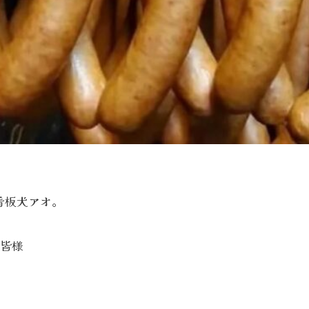
看板犬アオ。
た皆様