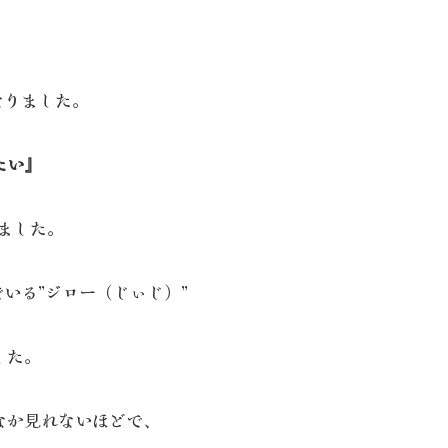
なりました。
たい』
りました。
いる”ジロー（じぃじ）”
した。
なか見れないほどで、