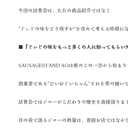
今回の試食会は、ただの商品紹介ではなく
”じぃじの味をどう残すか”を改めて考える時間に
■『じぃじの味をもっと多くの人に知ってもらい
SAUSAGESTAND AOは娘のこの一言から始ま
創業者である”ひいおじいちゃん”それを受け継いで
試食会ではジローがこだわりや歴史を直接語りま
目の前で語るジローの熱量は、普段お店ではなか